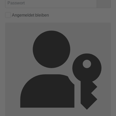
Passwort
Passwo
Angemeldet bleiben