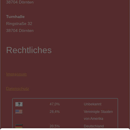
38704 Dörnten
Turnhalle
Ringstraße 32
38704 Dörnten
Rechtliches
Impressum
Datenschutz
47,0%
Unbekannt
28,4%
Vereinigte Staaten
von Amerika
20,5%
Deutschland