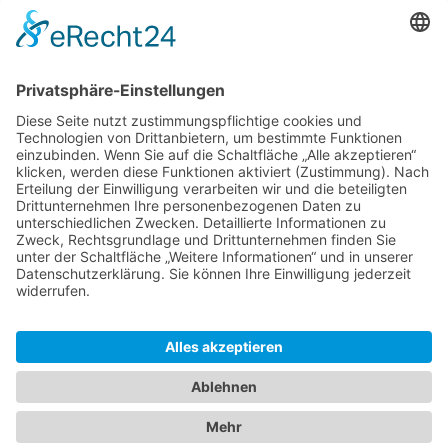
2,4%
China
Total:
34
Länder
Heute:
1
Gestern:
4
Diese Woche:
30
Letzte Woche:
37
Dieser Monat:
39
Letzter Monat:
166
Dieses Jahr:
2.039
Letztes Jahr:
2.882
Total:
21.944
Erstellt von
WebGoTec
© 2024
TV
Jahn Dörnten 1897 e.V.