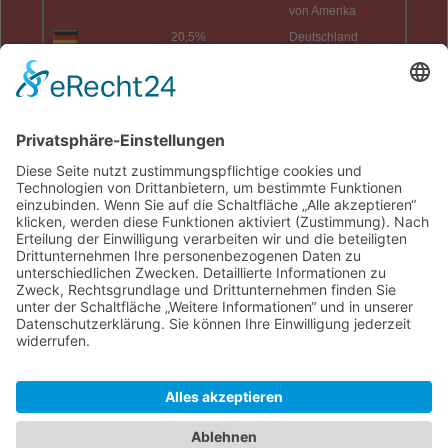
von Amerika
20,5%
Deutschland
2,4%
China
Total:
34
Länder
Heute:
2
Gestern:
9
Diese Woche:
27
Letzte Woche:
37
Dieser Monat:
36
Letzter Monat:
166
Dieses Jahr:
2.036
Letztes Jahr:
2.882
Total:
21.941